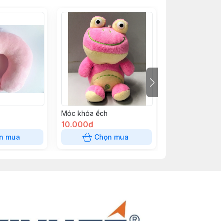
Móc khóa ếch
Voi xám
10.000đ
136.000đ
n mua
Chọn mua
Chọn