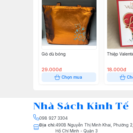
Giỏ dù bóng
Thiệp Valent
29.000đ
18.000đ
Chọn mua
Ch
Nhà Sách Kinh Tế
098 927 3304
Địa chỉ
:
490B Nguyễn Thị Minh Khai, Phường 2
Hồ Chí Minh - Quận 3