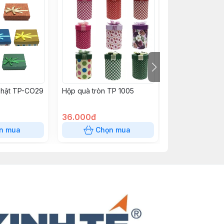
nhật TP-CO29
Hộp quà tròn TP 1005
Hộp quà tròn T
36.000đ
46.000đ
n mua
Chọn mua
Chọn