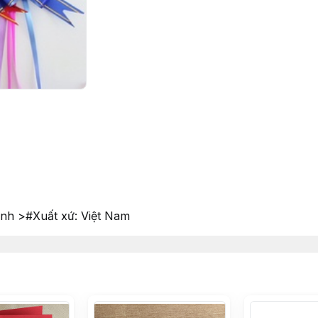
anh >#Xuất xứ: Việt Nam