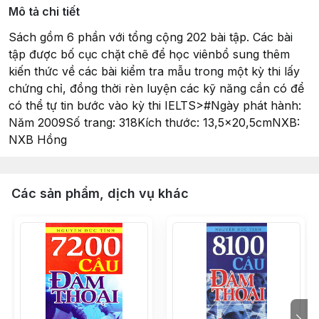
Mô tả chi tiết
Sách gồm 6 phần với tổng cộng 202 bài tập. Các bài
tập được bố cục chặt chẽ để học viênbổ sung thêm
kiến thức về các bài kiểm tra mẫu trong một kỳ thi lấy
chứng chỉ, đồng thời rèn luyện các kỹ năng cần có để
có thể tự tin bước vào kỳ thi IELTS>#Ngày phát hành:
Năm 2009Số trang: 318Kích thước: 13,5x20,5cmNXB:
NXB Hồng
Các sản phẩm, dịch vụ khác