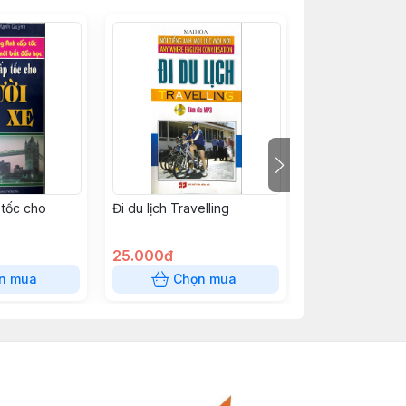
 tốc cho
Đi du lịch Travelling
Đi Ăn Nhà Hàng
25.000đ
25.000đ
n mua
Chọn mua
Chọn