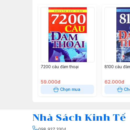
7200 câu đàm thoại
8100 câu đàm
59.000đ
62.000đ
Chọn mua
Ch
Nhà Sách Kinh Tế
098 927 3304