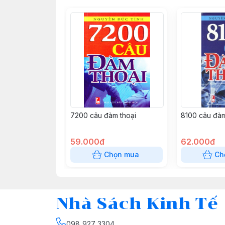
7200 câu đàm thoại
8100 câu đàm
59.000đ
62.000đ
Chọn mua
Ch
Nhà Sách Kinh Tế
098 927 3304