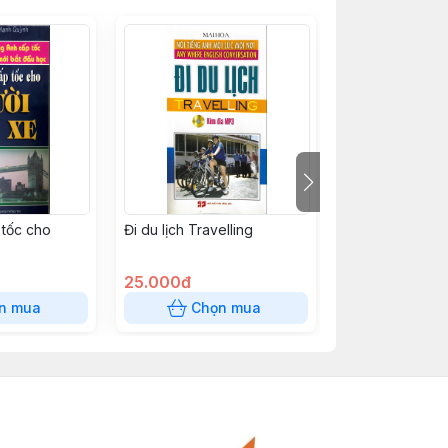
 tốc cho
Đi du lịch Travelling
Đi Ăn Nhà Hàng
25.000đ
25.000đ
n mua
Chọn mua
Chọn