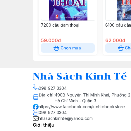
7200 câu đàm thoại
8100 câu đàm
59.000đ
62.000đ
Chọn mua
Ch
Nhà Sách Kinh Tế
098 927 3304
Địa chỉ
:
490B Nguyễn Thị Minh Khai, Phường 2
Hồ Chí Minh - Quận 3
https://www.facebook.com/kinhtebookstore
098 927 3304
nhasachkinhte@yahoo.com
Giới thiệu