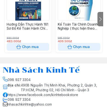
Hướng Dẫn Thực Hành 161
Kế Toán Tài Chính Doanh
Sơ Đồ Kế Toán Hành Chính
Nghiệp ( thực hiện theo
Sự Nghiệp
thông tư số 99/2025/TT-
BTC, ngày 27/10/2025 của
690.000đ
585.000đ
bộ tài chính)
483.000đ
409.500đ
Chọn mua
Chọn mua
Nhà Sách Kinh Tế
098 927 3304
Địa chỉ
:
490B Nguyễn Thị Minh Khai, Phường 2, Quận 3,
TP.HCM, Phường 02, Hồ Chí Minh - Quận 3
https://www.facebook.com/kinhtebookstore
098 927 3304
nhasachkinhte@yahoo.com