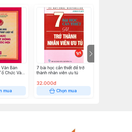
 Văn Bản
7 bài học cần thiết để trở
Luật quản lý nợ
Tổ Chức Và
thành nhân viên ưu tú
a Quốc Hội
32.000đ
8.500đ
n mua
Chọn mua
Chọn