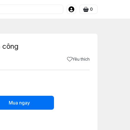
0
h công
Yêu thích
Mua ngay