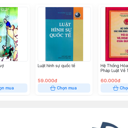
vợ
Luật hình sự quốc tế
Hệ Thống Hóa
Pháp Luật Về 
Hoạt Động Củ
59.000đ
(Bìa Cứng)
60.000đ
ọn mua
Chọn mua
Chọ