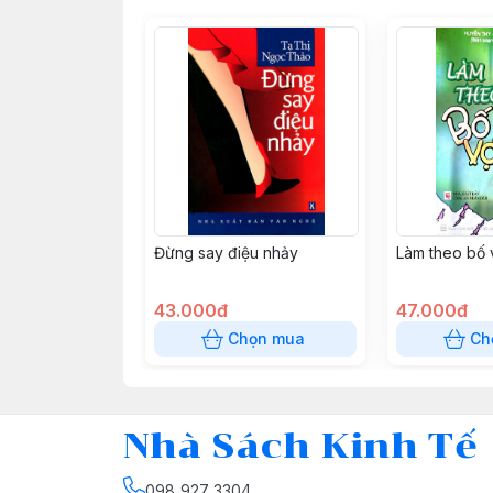
Đừng say điệu nhảy
Làm theo bố 
43.000đ
47.000đ
Chọn mua
Ch
Nhà Sách Kinh Tế
098 927 3304