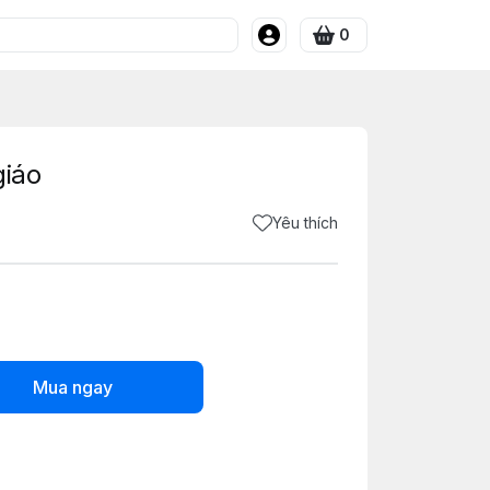
0
giáo
Yêu thích
Mua ngay