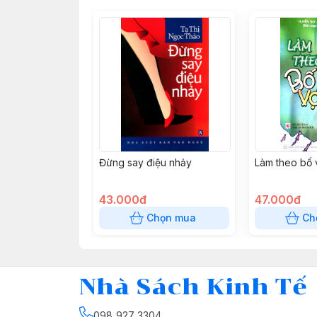
Đừng say điệu nhảy
Làm theo bố 
43.000đ
47.000đ
Chọn mua
Ch
Nhà Sách Kinh Tế
098 927 3304