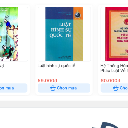
vợ
Luật hình sự quốc tế
Hệ Thống Hóa
Pháp Luật Về 
Hoạt Động Củ
59.000đ
(Bìa Cứng)
60.000đ
ọn mua
Chọn mua
Chọ