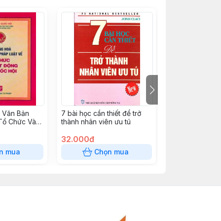
 Văn Bản
7 bài học cần thiết để trở
Luật quản lý nợ
Tổ Chức Và
thành nhân viên ưu tú
a Quốc Hội
32.000đ
8.500đ
n mua
Chọn mua
Chọn