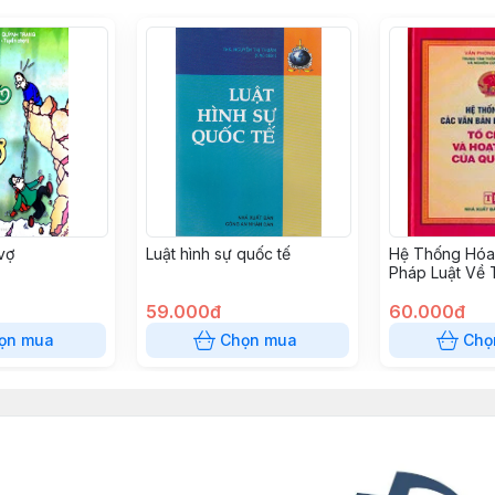
vợ
Luật hình sự quốc tế
Hệ Thống Hóa
Pháp Luật Về 
Hoạt Động Củ
59.000đ
(Bìa Cứng)
60.000đ
ọn mua
Chọn mua
Chọ