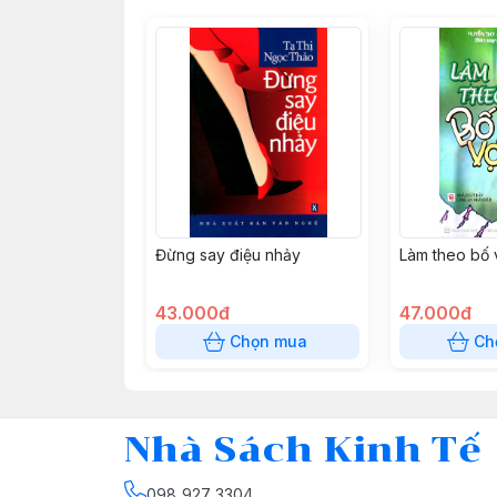
Đừng say điệu nhảy
Làm theo bố 
43.000đ
47.000đ
Chọn mua
Ch
Nhà Sách Kinh Tế
098 927 3304