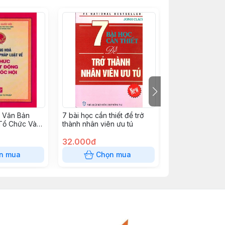
 Văn Bản
7 bài học cần thiết để trở
Luật quản lý nợ
Tổ Chức Và
thành nhân viên ưu tú
a Quốc Hội
32.000đ
8.500đ
n mua
Chọn mua
Chọn