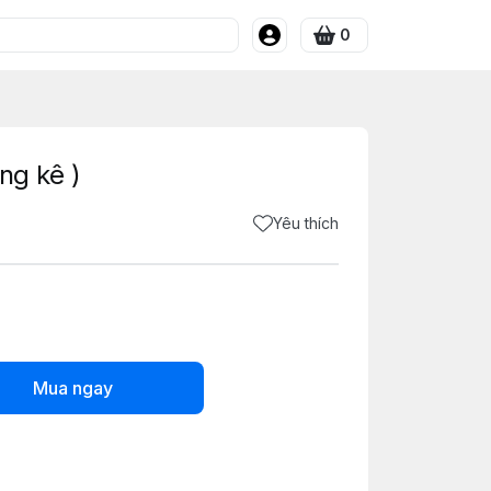
0
ng kê )
Yêu thích
Mua ngay