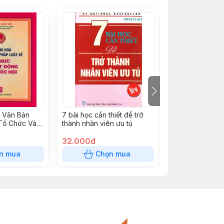
 Văn Bản
7 bài học cần thiết để trở
Luật quản lý nợ
Tổ Chức Và
thành nhân viên ưu tú
a Quốc Hội
32.000đ
8.500đ
n mua
Chọn mua
Chọn