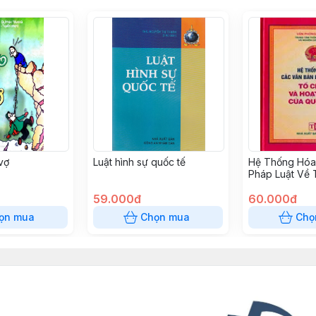
vợ
Luật hình sự quốc tế
Hệ Thống Hóa
Pháp Luật Về 
Hoạt Động Củ
59.000đ
(Bìa Cứng)
60.000đ
ọn mua
Chọn mua
Chọ