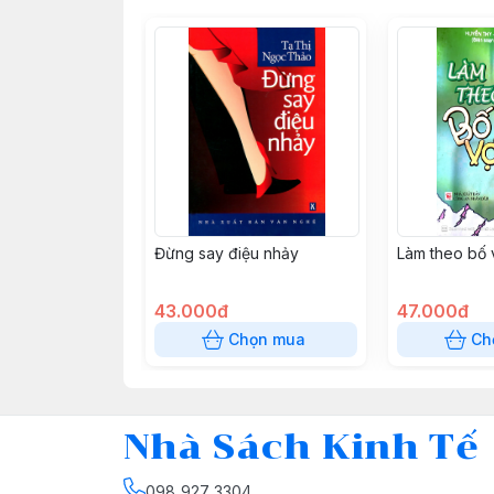
Đừng say điệu nhảy
Làm theo bố 
43.000đ
47.000đ
Chọn mua
Ch
Nhà Sách Kinh Tế
098 927 3304