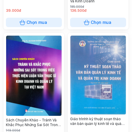
Và Kinh Doanh
195.000đ
39.000đ
136.500đ
Chọn mua
Chọn mua
Giáo trìnhh kỹ thuật soạn thảo
Sách Chuyên Khảo - Tránh Và
văn bản quản lý kinh tế và quản
Khắc Phục Những Sai Sót Trong
trị kinh doanh
Việc Thực Hiện Luận Văn Thạc Sĩ
149.000đ