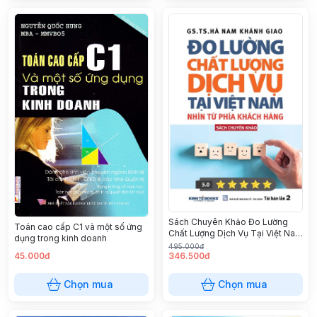
Sách Chuyên Khảo Đo Lường
Toán cao cấp C1 và một số ứng
Chất Lượng Dịch Vụ Tại Việt Nam
dụng trong kinh doanh
Nhìn Từ Phía Khách Hàng
495.000đ
45.000đ
346.500đ
Chọn mua
Chọn mua