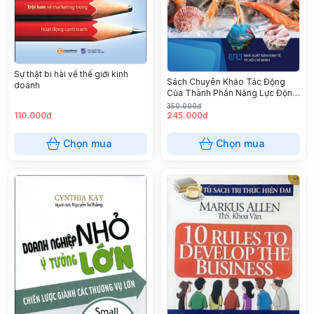
Sự thật bi hài về thế giới kinh
Sách Chuyên Khảo Tác Động
doanh
Của Thành Phần Năng Lực Động
Đến Kết Quả Kinh Doanh Của
350.000đ
110.000đ
Doanh Nghiệp Ngành Chế Biến
245.000đ
Thuỷ Sản Việt Nam
Chọn mua
Chọn mua