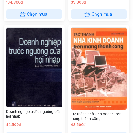
Kinh Doanh Và Quản Lý Tại Việt
104.300đ
39.000đ
Nam
Chọn mua
Chọn mua
Doanh nghiệp trước ngưỡng cửa
Trở thành nhà kinh doanh trên
hội nhập
mạng thành công
44.500đ
43.500đ