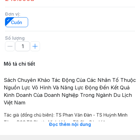
Đơn vị
:
Cuốn
Số lượng
Mô tả chi tiết
Sách Chuyên Khảo Tác Động Của Các Nhân Tố Thuộc
Nguồn Lực Vô Hình Và Năng Lực Động Đến Kết Quả
Kinh Doanh Của Doanh Nghiệp Trong Ngành Du Lịch
Việt Nam
Tác giả (đồng chủ biên): TS Phan Văn Đàn - TS Huỳnh Minh
Tâm - PGS.TS Phước Minh Hiệp - TS Chu Bảo Hiệp
Đọc thêm nội dung
Tham gia biên soạn: Ths Trần Thị Tuyết Mai - Ths Nguyễn Tiến