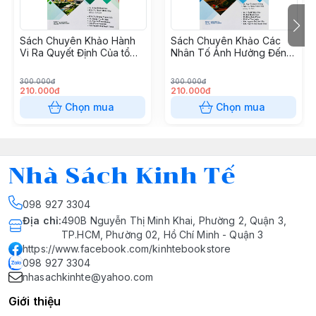
Sách Chuyên Khảo Hành
Sách Chuyên Khảo Các
Vi Ra Quyết Định Của tổ
Nhân Tố Ảnh Hưởng Đến
Chức Trường Hợp Nghiên
Phát Triển Du Lịch Sinh
Cứu tại Tỉnh Bình Dương
Thái Bền Vững Trường
300.000đ
300.000đ
Việt Nam
Hợp Nghiên Cứu Tại Tỉnh
210.000đ
210.000đ
Cà Mau
Chọn mua
Chọn mua
Nhà Sách Kinh Tế
098 927 3304
Địa chỉ
:
490B Nguyễn Thị Minh Khai, Phường 2, Quận 3,
TP.HCM, Phường 02, Hồ Chí Minh - Quận 3
https://www.facebook.com/kinhtebookstore
098 927 3304
nhasachkinhte@yahoo.com
Giới thiệu