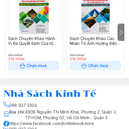
thiệu một cách tiếp cận phân tích kinh tế phát triển
theo hướng từ đơn giản rồi mở rộng kiến thức với trình
độ cao hơn, từ nguồn gốc lý thuyết rồi gắn kết với
minh họa trong thực tiễn trên thế giới và Việt Nam
nhằm giúp người đọc tiếp cận môn học này dễ dàng
hơn
Sách Chuyên Khảo Hành
Sách Chuyên Khảo Các
Vi Ra Quyết Định Của tổ
Nhân Tố Ảnh Hưởng Đến
Chức Trường Hợp Nghiên
Phát Triển Du Lịch Sinh
Cứu tại Tỉnh Bình Dương
Thái Bền Vững Trường
300.000đ
300.000đ
Việt Nam
Hợp Nghiên Cứu Tại Tỉnh
210.000đ
210.000đ
Cà Mau
Chọn mua
Chọn mua
Nhà Sách Kinh Tế
098 927 3304
Địa chỉ
:
490B Nguyễn Thị Minh Khai, Phường 2, Quận 3,
TP.HCM, Phường 02, Hồ Chí Minh - Quận 3
https://www.facebook.com/kinhtebookstore