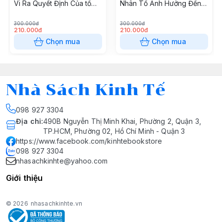
Vi Ra Quyết Định Của tổ
Nhân Tố Ảnh Hưởng Đến
Chức Trường Hợp Nghiên
Phát Triển Du Lịch Sinh
Cứu tại Tỉnh Bình Dương
Thái Bền Vững Trường
300.000đ
300.000đ
Việt Nam
Hợp Nghiên Cứu Tại Tỉnh
210.000đ
210.000đ
Cà Mau
Chọn mua
Chọn mua
Nhà Sách Kinh Tế
098 927 3304
Địa chỉ
:
490B Nguyễn Thị Minh Khai, Phường 2, Quận 3,
TP.HCM, Phường 02, Hồ Chí Minh - Quận 3
https://www.facebook.com/kinhtebookstore
098 927 3304
nhasachkinhte@yahoo.com
Giới thiệu
© 2026
nhasachkinhte.vn