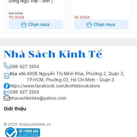
Song Ngữ Việt - Anh )
159.000đ
111.300đ
45.000đ
Chọn mua
Chọn mua
Nhà Sách Kinh Tế
098 927 3304
Địa chỉ
:
490B Nguyễn Thị Minh Khai, Phường 2, Quận 3,
TP.HCM, Phường 02, Hồ Chí Minh - Quận 3
https://www.facebook.com/kinhtebookstore
098 927 3304
nhasachkinhte@yahoo.com
Giới thiệu
© 2026
nhasachkinhte.vn