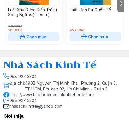
Luật Xây Dựng Kiến Trúc (
Luật Hình Sự Quốc Tế
Song Ngữ Việt - Anh )
159.000đ
111.300đ
45.000đ
Chọn mua
Chọn mua
Nhà Sách Kinh Tế
098 927 3304
Địa chỉ
:
490B Nguyễn Thị Minh Khai, Phường 2, Quận 3,
TP.HCM, Phường 02, Hồ Chí Minh - Quận 3
https://www.facebook.com/kinhtebookstore
098 927 3304
nhasachkinhte@yahoo.com
Giới thiệu