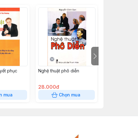
uyết phục
Nghệ thuật phô diễn
Để doanh nghi
động hơn trên 
trường
28.000đ
35.000đ
n mua
Chọn mua
Chọn