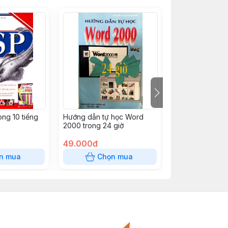
ng 10 tiếng
Hướng dẫn tự học Word
Hướng dẫn thự
2000 trong 24 giờ
Microsoft offic
tập
49.000đ
72.000đ
n mua
Chọn mua
Chọn