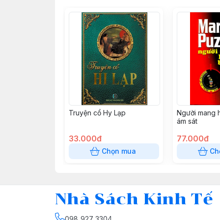
Truyện cổ Hy Lạp
Người mang 
ám sát
33.000đ
77.000đ
Chọn mua
Ch
Nhà Sách Kinh Tế
098 927 3304