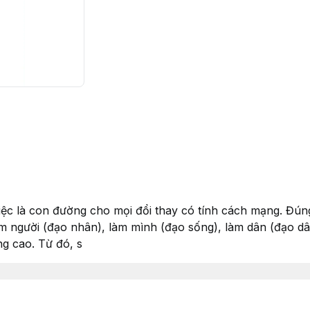
iệc là con đường cho mọi đổi thay có tính cách mạng. Đú
làm người (đạo nhân), làm mình (đạo sống), làm dân (đạo 
ng cao. Từ đó, s