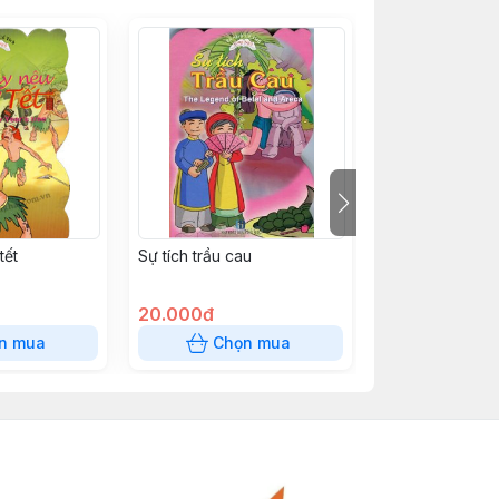
tết
Sự tích trầu cau
102 Tâm Tình M
20.000đ
22.000đ
n mua
Chọn mua
Chọn