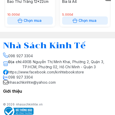
Bao Thư Trắng 12*22cm
Bìa lá A4
10.000đ
5.000đ
Chọn mua
Chọn mua
Nhà Sách Kinh Tế
098 927 3304
Địa chỉ
:
490B Nguyễn Thị Minh Khai, Phường 2, Quận 3,
TP.HCM, Phường 02, Hồ Chí Minh - Quận 3
https://www.facebook.com/kinhtebookstore
098 927 3304
nhasachkinhte@yahoo.com
Giới thiệu
© 2026
nhasachkinhte.vn