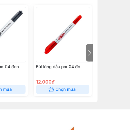
pm-04 đen
Bút lông dầu pm-04 đỏ
Bút gel GP07 hi
Đỏ
12.000đ
12.000đ
n mua
Chọn mua
Chọn