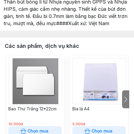
Thân bút bóng lì từ Nhựa nguyên sinh GPPS và Nhựa
HIPS, cảm giác cầm nhẹ nhàng. Thiết kế của bút đơn
giản, tinh tế. Đầu bi 0.7mm làm bằng bạc Đức viết trơn
tru, mượt mà, đều mực####Xuất xứ: Việt Nam
Các sản phẩm, dịch vụ khác
Bao Thư Trắng 12*22cm
Bìa lá A4
10.000đ
5.000đ
Chọn mua
Chọn mua