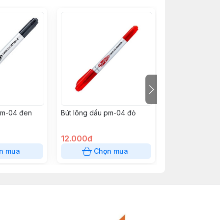
pm-04 đen
Bút lông dầu pm-04 đỏ
Bút gel GP07 hi
Đỏ
12.000đ
12.000đ
n mua
Chọn mua
Chọn