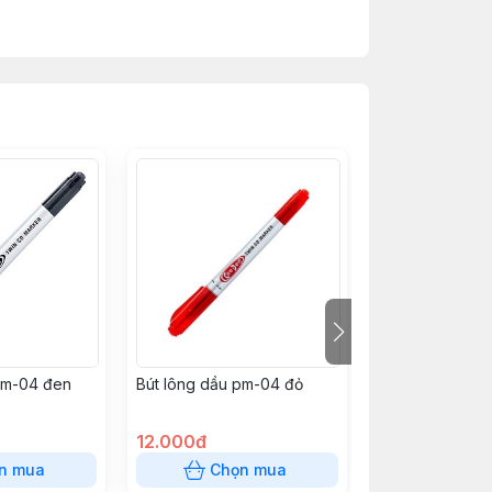
pm-04 đen
Bút lông dầu pm-04 đỏ
Bút gel GP07 hi
Đỏ
12.000đ
12.000đ
n mua
Chọn mua
Chọn