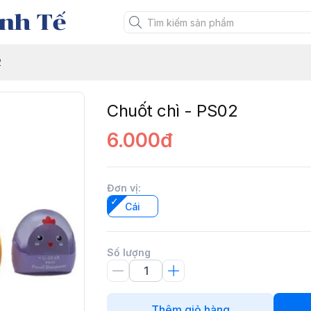
nh Tế
2
Chuốt chì - PS02
6.000đ
Đơn vị
:
Cái
Số lượng
Thêm giỏ hàng