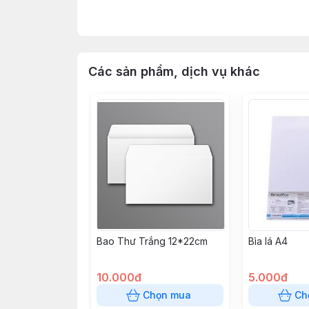
- Nhỏ gọn dễ sử dụng.
- Dùng để chuốt bút chì gỗ.
Các sản phẩm, dịch vụ khác
Bao Thư Trắng 12*22cm
Bìa lá A4
10.000đ
5.000đ
Chọn mua
Ch