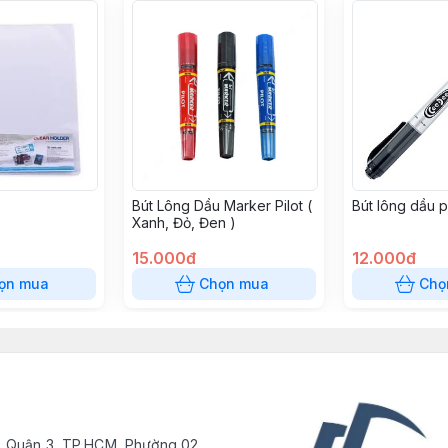
Bút Lông Dầu Marker Pilot (
Bút lông dầu 
Xanh, Đỏ, Đen )
15.000đ
12.000đ
ọn mua
Chọn mua
Chọ
, Quận 3, TP.HCM, Phường 02,