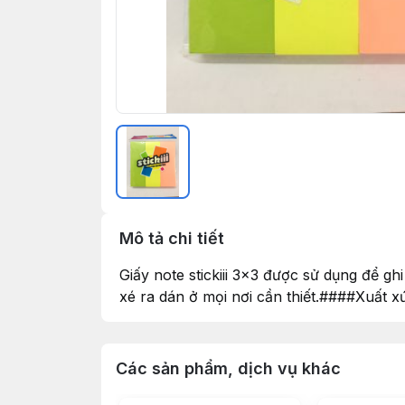
Mô tả chi tiết
Giấy note stickiii 3×3 được sử dụng để gh
xé ra dán ở mọi nơi cần thiết.####Xuất x
Các sản phẩm, dịch vụ khác