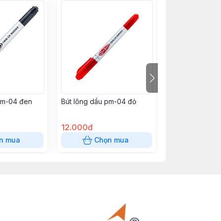
pm-04 đen
Bút lông dầu pm-04 đỏ
Bút gel GP07 hi
Đỏ
12.000đ
12.000đ
n mua
Chọn mua
Chọn