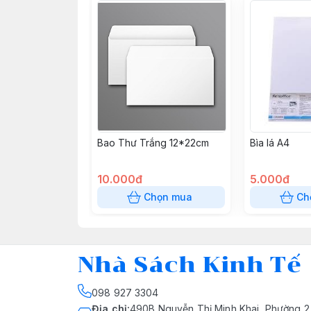
Bao Thư Trắng 12*22cm
Bìa lá A4
10.000đ
5.000đ
Chọn mua
Ch
Nhà Sách Kinh Tế
098 927 3304
Địa chỉ
:
490B Nguyễn Thị Minh Khai, Phường 2