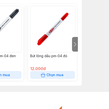
pm-04 đen
Bút lông dầu pm-04 đỏ
Bút gel GP07 hi
Đỏ
12.000đ
12.000đ
n mua
Chọn mua
Chọn