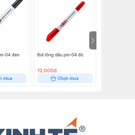
pm-04 đen
Bút lông dầu pm-04 đỏ
Bút gel GP07 hi
Đỏ
12.000đ
12.000đ
n mua
Chọn mua
Chọn