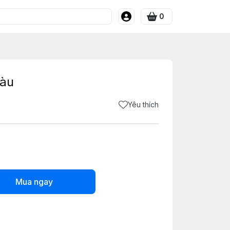
0
màu
Yêu thích
Mua ngay