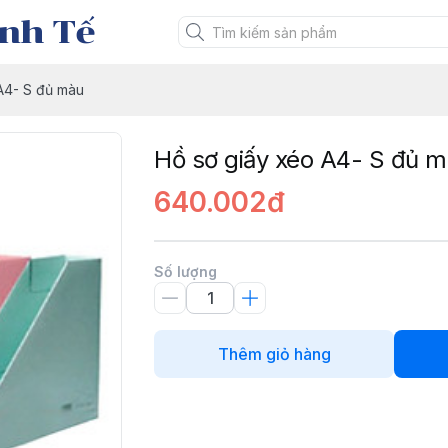
nh Tế
A4- S đủ màu
Hồ sơ giấy xéo A4- S đủ 
640.002đ
Số lượng
Thêm giỏ hàng