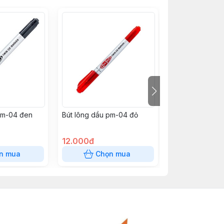
pm-04 đen
Bút lông dầu pm-04 đỏ
Bút gel GP07 hi
Đỏ
12.000đ
12.000đ
n mua
Chọn mua
Chọn