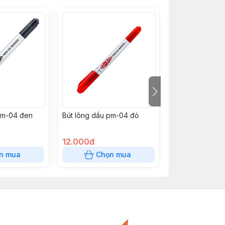
pm-04 đen
Bút lông dầu pm-04 đỏ
Bút gel GP07 hi
Đỏ
12.000đ
12.000đ
n mua
Chọn mua
Chọn