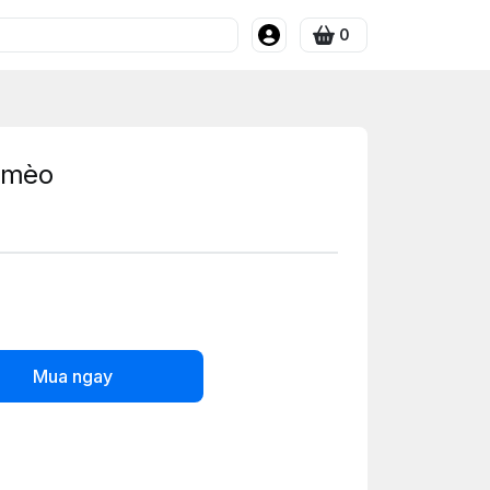
0
8 mèo
Mua ngay