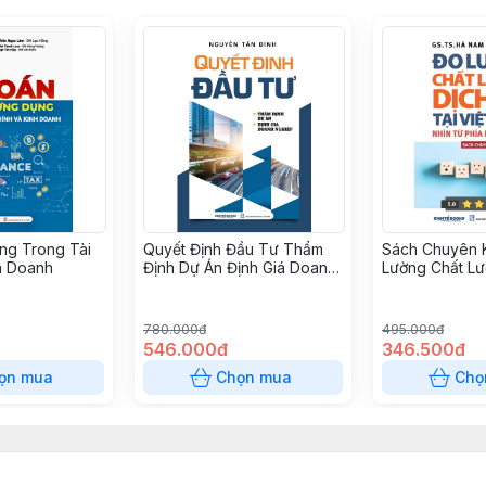
ng Trong Tài
Quyết Định Đầu Tư Thẩm
Sách Chuyên 
h Doanh
Định Dự Án Định Giá Doanh
Lường Chất Lư
Nghiệp
Tại Việt Nam N
Khách Hàng
780.000đ
495.000đ
546.000đ
346.500đ
ọn mua
Chọn mua
Chọ